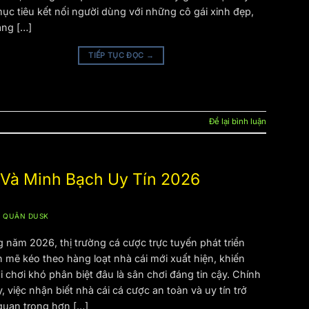
mục tiêu kết nối người dùng với những cô gái xinh đẹp,
ăng […]
TIẾP TỤC ĐỌC
→
Để lại bình luận
Và Minh Bạch Uy Tín 2026
Ê QUÂN DUSK
g năm 2026, thị trường cá cược trực tuyến phát triển
 mẽ kéo theo hàng loạt nhà cái mới xuất hiện, khiến
 chơi khó phân biệt đâu là sân chơi đáng tin cậy. Chính
y, việc nhận biết nhà cái cá cược an toàn và uy tín trở
quan trọng hơn […]