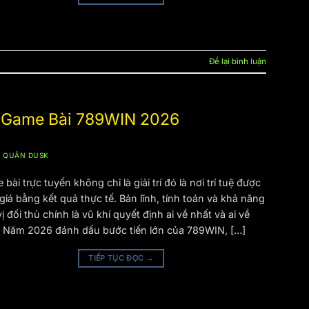
Để lại bình luận
h Game Bài 789WIN 2026
Ê QUÂN DUSK
bài trực tuyến không chỉ là giải trí đó là nơi trí tuệ được
giá bằng kết quả thực tế. Bản lĩnh, tính toán và khả năng
ị đối thủ chính là vũ khí quyết định ai về nhất và ai về
. Năm 2026 đánh dấu bước tiến lớn của 789WIN, […]
TIẾP TỤC ĐỌC
→