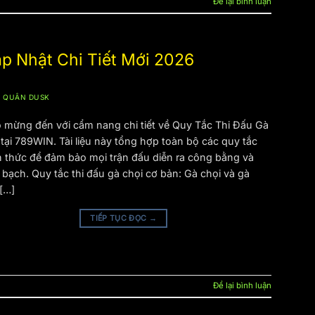
Để lại bình luận
p Nhật Chi Tiết Mới 2026
Ê QUÂN DUSK
 mừng đến với cẩm nang chi tiết về Quy Tắc Thi Đấu Gà
tại 789WIN. Tài liệu này tổng hợp toàn bộ các quy tắc
h thức để đảm bảo mọi trận đấu diễn ra công bằng và
 bạch. Quy tắc thi đấu gà chọi cơ bản: Gà chọi và gà
[…]
TIẾP TỤC ĐỌC
→
Để lại bình luận