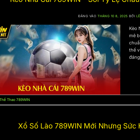
ĐĂNG VÀO
THÁNG 10 8, 2025
BỞI
L
Kèo 
mê b
chuẩ
thế v
đáng 
Thể Thao 789WIN
Xổ Số Lào 789WIN Mới Nhưng Sức 