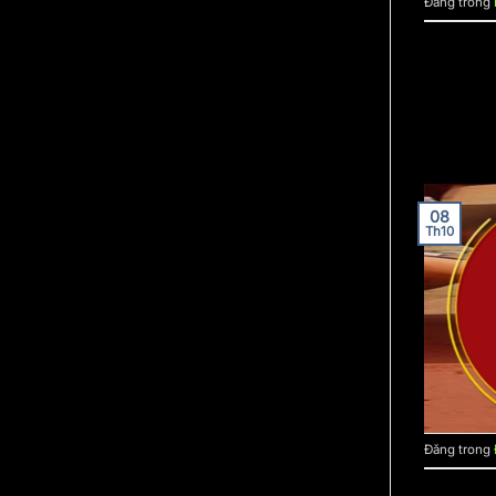
Đăng trong
08
Th10
Đăng trong