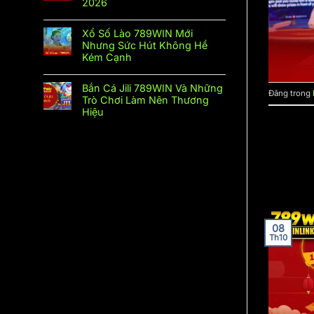
2026
Xổ Số Lào 789WIN Mới
Nhưng Sức Hút Không Hề
Kém Cạnh
Bắn Cá Jili 789WIN Và Những
Đăng trong
Trò Chơi Làm Nên Thương
Hiệu
08
Th10