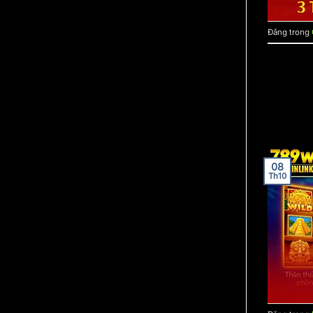
Đăng trong
08
Th10