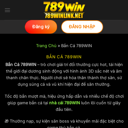
Bỏ
qua
nội
dung
Đăng ký
ĐĂNG NHẬP
Trang Chủ
»
Bắn Cá 789WIN
BẮN CÁ 789WIN
Bắn Cá 789WIN
– trò chơi giải trí đổi thưởng cực hot, tái hiện
thế giới đại dương sinh động với hình ảnh 3D sắc nét và âm
thanh chân thực. Người chơi sẽ hóa thân thành thợ săn, sử
dụng súng cá và vũ khí hiện đại để săn thưởng.
Tốc độ bắn mượt mà, hiệu ứng hấp dẫn và nhiều chế độ chơi
giúp game bắn cá tại
nhà cái 789WIN
luôn lôi cuốn từ giây
đầu tiên.
🎁 Thưởng nạp, sự kiện săn boss và khuyến mãi đặc biệt cho
game thủ bắn cá.