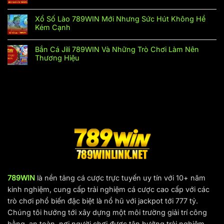
Xổ Số Lào 789WIN Mới Nhưng Sức Hút Không Hề
Kém Cạnh
Bắn Cá Jili 789WIN Và Những Trò Chơi Làm Nên
Thương Hiệu
789WIN
là nền tảng cá cược trực tuyến uy tín với 10+ năm
kinh nghiệm, cung cấp trải nghiệm cá cược cao cấp với các
trò chơi phổ biến đặc biệt là nổ hũ với jackpot tới 777 tỷ.
Chúng tôi hướng tới xây dựng một môi trường giải trí công
bằng, an toàn, nơi người chơi được tận hưởng trải nghiệm