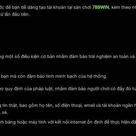
ớc để bạn dễ dàng tạo tài khoản tại sân chơi
789WIN
, kèm theo n
ừ lần đầu tiên.
ứng một số điều kiện cơ bản nhằm đảm bảo trải nghiệm an toàn và
a bạn mà còn đảm bảo tính minh bạch của hệ thống.
theo quy định của pháp luật, nhằm đảm bảo người chơi có đầy đủ t
 tin thật, bao gồm họ tên, số điện thoại, email và tài khoản ngân
 sẻ.
nh bảng hoặc máy tính với kết nối internet ổn định để thực hiện đ