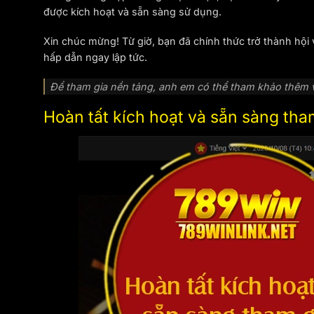
được kích hoạt và sẵn sàng sử dụng.
Xin chúc mừng! Từ giờ, bạn đã chính thức trở thành hội v
hấp dẫn ngay lập tức.
Để tham gia nền tảng, anh em có thể tham khảo thêm
Hoàn tất kích hoạt và sẵn sàng tha