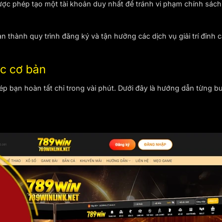
được phép tạo một tài khoản duy nhất để tránh vi phạm chính sách
n thành quy trình đăng ký và tận hưởng các dịch vụ giải trí đỉnh 
c cơ bản
hép bạn hoàn tất chỉ trong vài phút. Dưới đây là hướng dẫn từng b