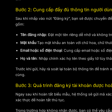
Bước 2: Cung cấp đẩy đủ thông tin người dù
Sau khi nhấp vào nút “Đăng ký”, bạn sẽ được chuyển đế
gồm:
Tên đăng nhập
: Đặt một tên riêng dễ nhớ và không tr
Mật khẩu
:Tạo mật khẩu an toàn với chữ hoa, chữ thườ
Email hoặc số điện thoại
: Cung cấp email hoặc số đi
Họ và tên
: Nhập chính xác họ tên theo giấy tờ tùy thâ
Trước khi gửi, hãy rà soát lại toàn bộ thông tin để trán
cùng.
Bước 3: Quá trình đăng ký tài khoản được ho
Ngay sau khi hoàn tất biểu mẫu, hệ thống sẽ gửi mã xác
xác thực để hoàn tất thủ tục.
Trong trường hợp không nhận được, bạn có thể yêu cầu gử