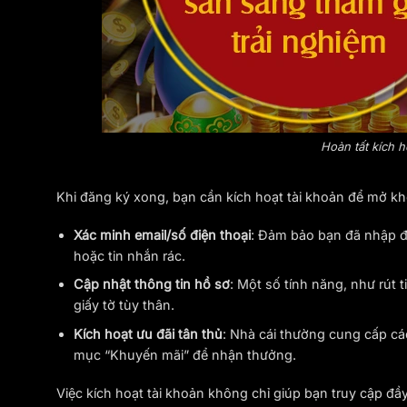
Hoàn tất kích h
Khi đăng ký xong, bạn cần kích hoạt tài khoản để mở kh
Xác minh email/số điện thoại
: Đảm bảo bạn đã nhập đ
hoặc tin nhắn rác.
Cập nhật thông tin hồ sơ
: Một số tính năng, như rút
giấy tờ tùy thân.
Kích hoạt ưu đãi tân thủ
: Nhà cái thường cung cấp cá
mục “Khuyến mãi” để nhận thưởng.
Việc kích hoạt tài khoản không chỉ giúp bạn truy cập đ