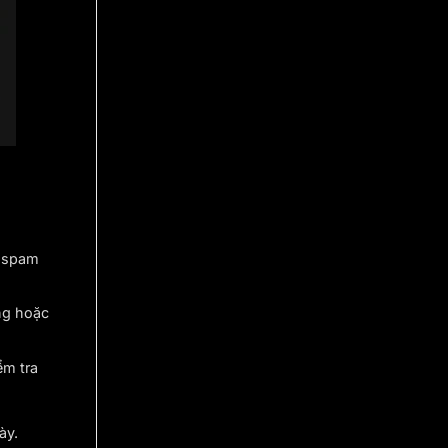
c spam
ng hoặc
ểm tra
ày.