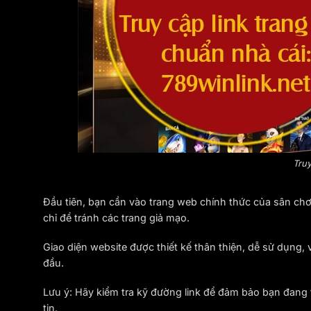
Truy
Đầu tiên, bạn cần vào trang web chính thức của sân chơi
chỉ để tránh các trang giả mạo.
Giao diện website được thiết kế thân thiện, dễ sử dụng, 
đầu.
Lưu ý: Hãy kiểm tra kỹ đường link để đảm bảo bạn đang t
tin.