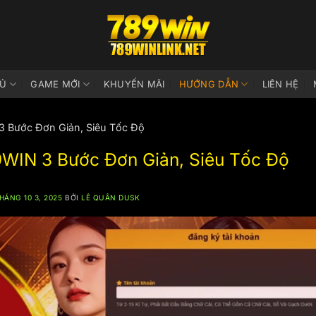
HỦ
GAME MỚI
KHUYẾN MÃI
HƯỚNG DẪN
LIÊN HỆ
 Bước Đơn Giản, Siêu Tốc Độ
WIN 3 Bước Đơn Giản, Siêu Tốc Độ
HÁNG 10 3, 2025
BỞI
LÊ QUÂN DUSK