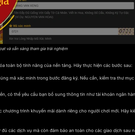
oạt và sẵn sàng tham gia trải nghiệm
óa toàn bộ tính năng của nền tảng. Hãy thực hiện các bước sau:
úng mã xác minh trong bước đăng ký. Nếu cần, kiểm tra thư mụ
 tiền, có thể yêu cầu bạn bổ sung thông tin như tài khoản ngân hà
c chương trình khuyến mãi dành riêng cho người chơi mới. Hãy ki
ầy đủ các dịch vụ mà còn đảm bảo an toàn cho các giao dịch sau n