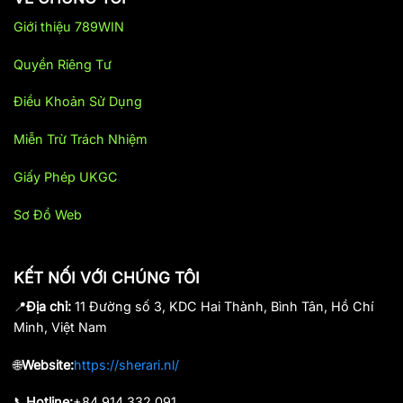
Giới thiệu 789WIN
Quyền Riêng Tư
Điều Khoản Sử Dụng
Miễn Trừ Trách Nhiệm
Giấy Phép UKGC
Sơ Đồ Web
KẾT NỐI VỚI CHÚNG TÔI
📍
Địa chỉ:
11 Đường số 3, KDC Hai Thành, Bình Tân, Hồ Chí
Minh, Việt Nam
🌐
Website:
https://sherari.nl/
📞
Hotline:
+84 914 332 091