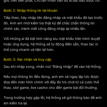
góc trên bên phải. Chỉ cần nhấn vào đó là bắt đầu được rồi.
Bước 2: Nhập thông tin tài khoản
Tiếp theo, hãy nhập tên đăng nhập và mật khẩu đã tạo trước
đó. Anh em nhớ kiểm tra thật kỹ để chắc chắn thông tin
chính xác, tránh mất công đăng nhập lại nhiều lần.
Với những ai đã bật tính năng lưu mật khẩu trên trình duyệt
hoặc ứng dụng, hệ thống sẽ tự động điền sẵn, thao tác vì
thế cũng nhanh và tiện lợi hơn.
Bước 3: Xác nhận và truy cập
Sau khi nhập xong, nhấn nút “Đăng nhập” để vào hệ thống.
Nếu mọi thông tin đều đúng, anh em sẽ ngay lập tức được
đưa đến màn hình chính với đầy đủ trò chơi từ cá cược thể
thao, slot game, live casino cho đến game bài đổi thưởng.
Trong trường hợp gặp lỗi, hệ thống sẽ gửi thông báo để anh
em kiểm tra lại.