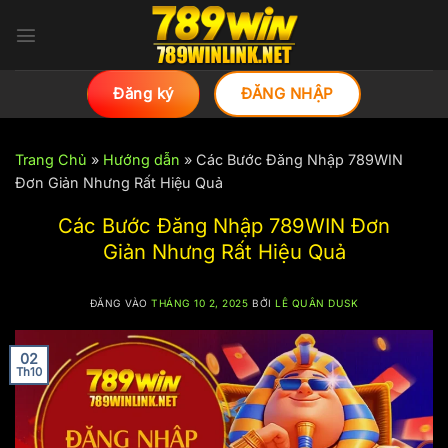
Bỏ
qua
nội
dung
Đăng ký
ĐĂNG NHẬP
Trang Chủ
»
Hướng dẫn
»
Các Bước Đăng Nhập 789WIN
Đơn Giản Nhưng Rất Hiệu Quả
Các Bước Đăng Nhập 789WIN Đơn
Giản Nhưng Rất Hiệu Quả
ĐĂNG VÀO
THÁNG 10 2, 2025
BỞI
LÊ QUÂN DUSK
02
Th10