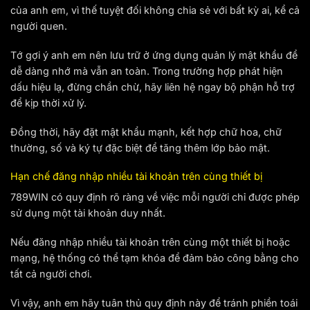
của anh em, vì thế tuyệt đối không chia sẻ với bất kỳ ai, kể cả
người quen.
Tớ gợi ý anh em nên lưu trữ ở ứng dụng quản lý mật khẩu để
dễ dàng nhớ mà vẫn an toàn. Trong trường hợp phát hiện
dấu hiệu lạ, đừng chần chừ, hãy liên hệ ngay bộ phận hỗ trợ
để kịp thời xử lý.
Đồng thời, hãy đặt mật khẩu mạnh, kết hợp chữ hoa, chữ
thường, số và ký tự đặc biệt để tăng thêm lớp bảo mật.
Hạn chế đăng nhập nhiều tài khoản trên cùng thiết bị
789WIN có quy định rõ ràng về việc mỗi người chỉ được phép
sử dụng một tài khoản duy nhất.
Nếu đăng nhập nhiều tài khoản trên cùng một thiết bị hoặc
mạng, hệ thống có thể tạm khóa để đảm bảo công bằng cho
tất cả người chơi.
Vì vậy, anh em hãy tuân thủ quy định này để tránh phiền toái