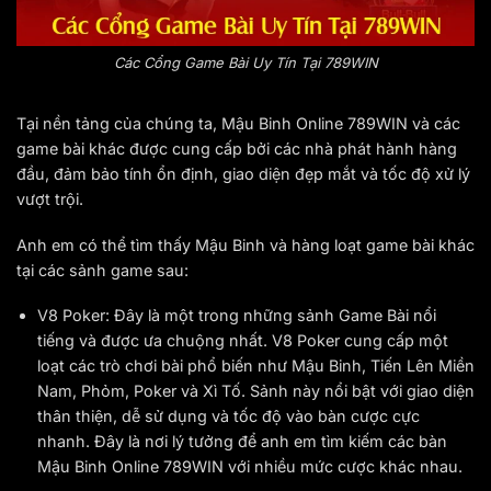
Các Cổng Game Bài Uy Tín Tại 789WIN
Tại nền tảng của chúng ta, Mậu Binh Online 789WIN và các
game bài khác được cung cấp bởi các nhà phát hành hàng
đầu, đảm bảo tính ổn định, giao diện đẹp mắt và tốc độ xử lý
vượt trội.
Anh em có thể tìm thấy Mậu Binh và hàng loạt game bài khác
tại các sảnh game sau:
V8 Poker: Đây là một trong những sảnh Game Bài nổi
tiếng và được ưa chuộng nhất. V8 Poker cung cấp một
loạt các trò chơi bài phổ biến như Mậu Binh, Tiến Lên Miền
Nam, Phỏm, Poker và Xì Tố. Sảnh này nổi bật với giao diện
thân thiện, dễ sử dụng và tốc độ vào bàn cược cực
nhanh. Đây là nơi lý tưởng để anh em tìm kiếm các bàn
Mậu Binh Online 789WIN với nhiều mức cược khác nhau.