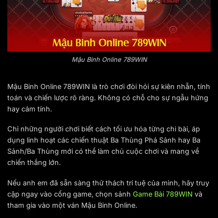
Mậu Binh Online 789WIN
Mậu Binh Online 789WIN là trò chơi đòi hỏi sự kiên nhẫn, tính
toán và chiến lược rõ ràng. Không có chỗ cho sự ngẫu hứng
hay cảm tính.
Chỉ những người chơi biết cách tối ưu hóa từng chi bài, áp
dụng linh hoạt các chiến thuật Ba Thùng Phá Sảnh hay Ba
Sảnh/Ba Thùng mới có thể làm chủ cuộc chơi và mang về
chiến thắng lớn.
Nếu anh em đã sẵn sàng thử thách trí tuệ của mình, hãy truy
cập ngay vào cổng game, chọn sảnh
Game Bài 789WIN
và
tham gia vào một ván Mậu Binh Online.