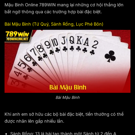
Mậu Binh Online 789WIN mang lại những cơ hội thắng lớn
bất ngờ thông qua các trường hợp bài đặc biệt.
Bài Mậu Binh (Tứ Quý, Sảnh Rồng, Lục Phé Bôn)
Bài Mậu Binh
Khi anh em sở hữu các bộ bài đặc biệt, tiền thưởng có thể
được nhân lên gấp nhiều lần.
Sảnh Rồng: 13 lá bài tạo thành một Sảnh từ 2 đến A