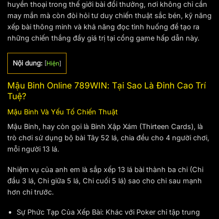
huyền thoại trong thế giới bài đổi thưởng, nơi không chỉ cần
may mắn mà còn đòi hỏi tư duy chiến thuật sắc bén, kỹ năng
xếp bài thông minh và khả năng đọc tình huống để tạo ra
những chiến thắng đầy giá trị tại cổng game hấp dẫn này.
Nội dung:
[
Hiện
]
Mậu Binh Online 789WIN: Tại Sao Là Đỉnh Cao Trí
Tuệ?
Mậu Binh Và Yếu Tố Chiến Thuật
Mậu Binh, hay còn gọi là Binh Xập Xám (Thirteen Cards), là
trò chơi sử dụng bộ bài Tây 52 lá, chia đều cho 4 người chơi,
mỗi người 13 lá.
Nhiệm vụ của anh em là sắp xếp 13 lá bài thành ba chi (Chi
đầu 3 lá, Chi giữa 5 lá, Chi cuối 5 lá) sao cho chi sau mạnh
hơn chi trước.
Sự Phức Tạp Của Xếp Bài: Khác với Poker chỉ tập trung