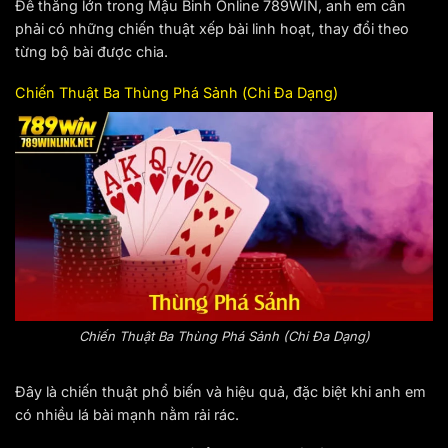
Để thắng lớn trong Mậu Binh Online 789WIN, anh em cần
phải có những chiến thuật xếp bài linh hoạt, thay đổi theo
từng bộ bài được chia.
Chiến Thuật Ba Thùng Phá Sảnh (Chi Đa Dạng)
Chiến Thuật Ba Thùng Phá Sảnh (Chi Đa Dạng)
Đây là chiến thuật phổ biến và hiệu quả, đặc biệt khi anh em
có nhiều lá bài mạnh nằm rải rác.