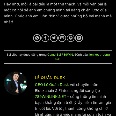
Hãy nhớ, mỗi lá bài đều là một thử thách, và mỗi ván bài là
một cơ hội để anh em chứng minh tài năng chiến lược của
mình. Chúc anh em luôn “binh” được những bộ bài mạnh mẽ
nhất!
Bài viết này được đăng trong
Game Bài 789WIN
. Đánh dấu
liên kết thường
trực
.
LÊ QUÂN DUSK
CEO Lê Quân Dusk
với chuyên môn
Blockchain & Fintech, người sáng lập
789WINLINK.NET
– cổng thông tin minh
bạch khẳng định triết lý lấy niềm tin làm giá
trị cốt lõi. Với tôi, thành công không chỉ ở
lợi nhuận, mà ở việc mang lại sự an toàn và