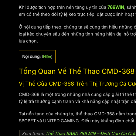
Khi được tích hợp trên nền tảng uy tín của
789WIN
, sản
em có thể theo dõi tỷ lệ kèo trực tiếp, đặt cược linh hoạ
Ở nội dung tiếp theo, chúng ta sẽ cùng tìm hiểu những
loại kèo chuyên sâu đến những tính năng hiện đại hỗ trợ
lựa chọn.
Nội dung:
[
Hiện
]
Tổng Quan Về Thể Thao CMD-368
Vị Thế Của CMD-368 Trên Thị Trường Cá Cư
CMD-368 là một trong những nhà cung cấp giải trí thể 
tỷ lệ trả thưởng cạnh tranh và khả năng cập nhật trận 
Tại nền tảng của chúng ta, thể thao CMD-368 nằm trong
SBOBET và UNITED GAMING. Điều này khẳng định chất lư
Xem thêm:
Thể Thao SABA 789WIN – Đỉnh Cao Cá Cư