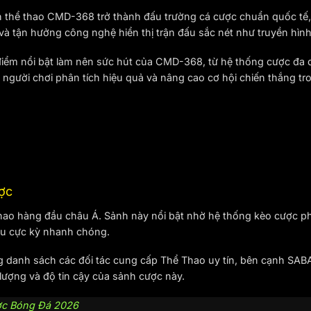
h thể thao CMD-368 trở thành đấu trường cá cược chuẩn quốc tế,
t và tận hưởng công nghệ hiển thị trận đấu sắc nét như truyền hình
 điểm nổi bật làm nên sức hút của CMD-368, từ hệ thống cược đa 
 người chơi phân tích hiệu quả và nâng cao cơ hội chiến thắng tr
ợc
thao hàng đầu châu Á. Sảnh này nổi bật nhờ hệ thống kèo cược p
đấu cực kỳ nhanh chóng.
 danh sách các đối tác cung cấp Thể Thao uy tín, bên cạnh SAB
ợng và độ tin cậy của sảnh cược này.
ợc Bóng Đá 2026