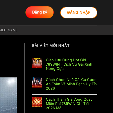
Đăng ký
ĐĂNG NHẬP
MẸO GAME
BÀI VIẾT MỚI NHẤT
Giao Lưu Cùng Hot Girl
789WIN – Dịch Vụ Gái Xinh
Nóng Cực
Cách Chọn Nhà Cái Cá Cược
An Toàn Và Minh Bạch Uy Tín
2026
Cách Tham Gia Vòng Quay
Miễn Phí 789WIN Chi Tiết
2026 Mới