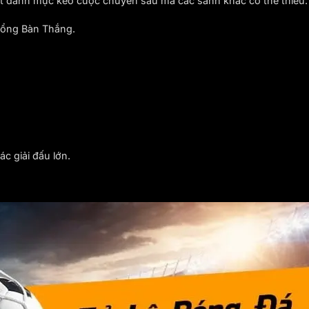
t danh mục kèo cược chuyên sâu mà các sảnh khác có thể thiếu:
 Tổng Bàn Thắng.
c giải đấu lớn.