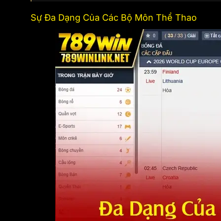
Sự Đa Dạng Của Các Bộ Môn Thể Thao